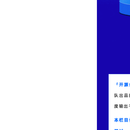
「开源
队出品
度输出
本栏目