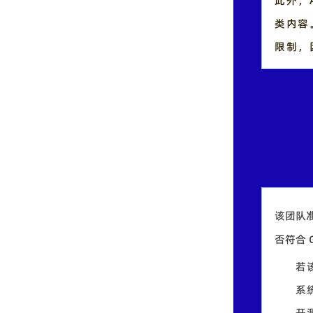
此外，A
类内容
限制，
该团队准
否符合 
若该
系
开