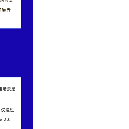
未涵盖此
加额外
使用场景是
程序仅通过
2.0