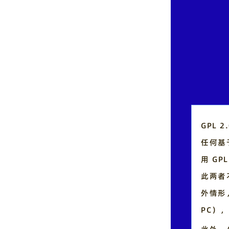
GPL 
任何基
用 GP
此两者
外情形
PC）