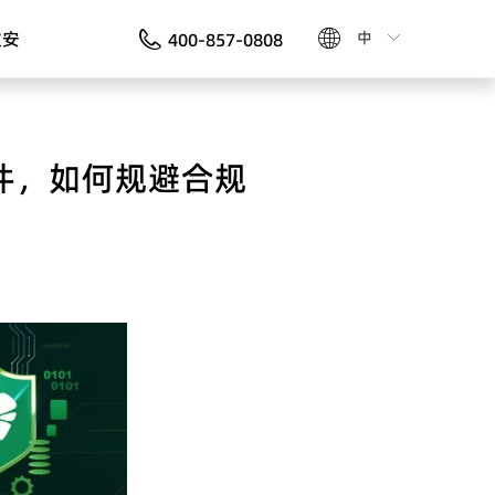
软安
ꄓ
中
400-857-0808
ꀅ
议组件，如何规避合规