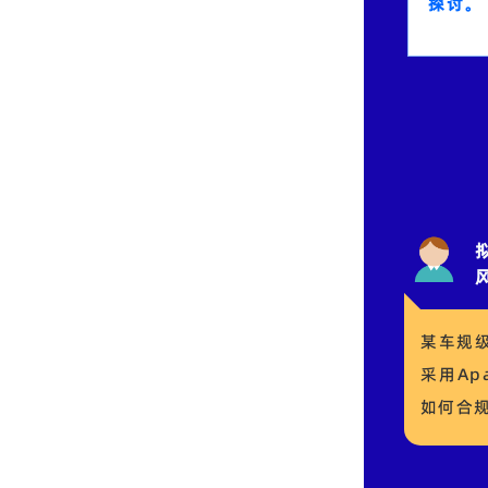
探讨。
某车规
采用
Ap
如何合