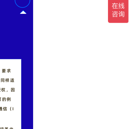
，要求
须同样适
再授权，因
可的例
通信（I