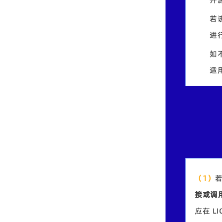
若
进行
如
适用
（1）
若
接或调
应在 