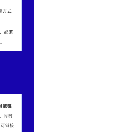
定方式
品，必须
规。
时被链
源。同时
不可链接